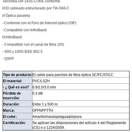
Telcordia GR-1435-CORE conforme
Ø
El cableado estructurado por TIA-568-C
Ø
Óptica paralela
-
Conforme con el Foro de Internet óptico (OIF)
-
Compatible con InfiniBand
Ø
InfiniBand
- Compatible con el canal de fibra 10G
- 40G y 100G IEEE 802.3
- QSFP
Tipo de producto:
El cable para parches de fibra óptica SC/FC/ST/LC
El material:
PVC/LSZH
- ¿ Qué es eso?
0.9/2.0/3.0 mm
Pérdida de
0.3 dB
inserción:
Duración:
Entre 1 y 500 m
Marca:
OFFNPFTTH
El color:
Amarillo/naranja/agua/púrpura
Certificación:
Se aplican las disposiciones del artículo 4 del Reglamento
(CE) n.o 1224/2009.