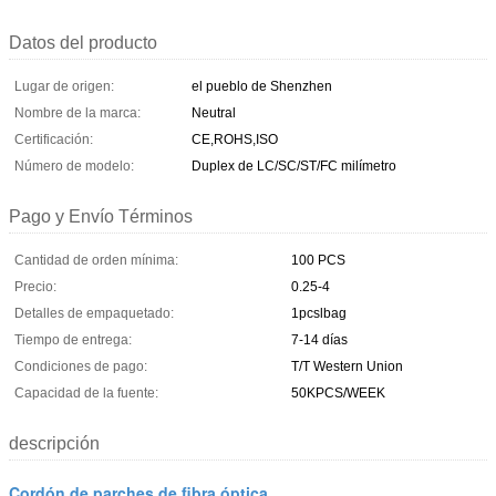
Datos del producto
Lugar de origen:
el pueblo de Shenzhen
Nombre de la marca:
Neutral
Certificación:
CE,ROHS,ISO
Número de modelo:
Duplex de LC/SC/ST/FC milímetro
Pago y Envío Términos
Cantidad de orden mínima:
100 PCS
Precio:
0.25-4
Detalles de empaquetado:
1pcslbag
Tiempo de entrega:
7-14 días
Condiciones de pago:
T/T Western Union
Capacidad de la fuente:
50KPCS/WEEK
descripción
Cordón de parches de fibra óptica