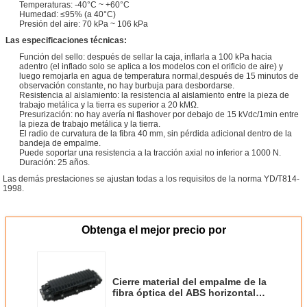
Temperaturas: -40°C ~ +60°C
Humedad: ≤95% (a 40°C)
Presión del aire: 70 kPa ~ 106 kPa
Las especificaciones técnicas:
Función del sello: después de sellar la caja, inflarla a 100 kPa hacia
adentro (el inflado solo se aplica a los modelos con el orificio de aire) y
luego remojarla en agua de temperatura normal,después de 15 minutos de
observación constante, no hay burbuja para desbordarse.
Resistencia al aislamiento: la resistencia al aislamiento entre la pieza de
trabajo metálica y la tierra es superior a 20 kMΩ.
Presurización: no hay avería ni flashover por debajo de 15 kVdc/1min entre
la pieza de trabajo metálica y la tierra.
El radio de curvatura de la fibra 40 mm, sin pérdida adicional dentro de la
bandeja de empalme.
Puede soportar una resistencia a la tracción axial no inferior a 1000 N.
Duración: 25 años.
Las demás prestaciones se ajustan todas a los requisitos de la norma YD/T814-
1998.
Obtenga el mejor precio por
Cierre material del empalme de la
fibra óptica del ABS horizontal
del equipo de telecomunicación