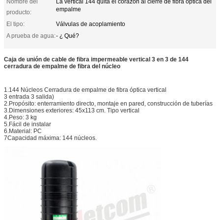
Nombre del
La vertical 144 quita el corazón al cierre de fibra óptica del
empalme
producto:
El tipo:
Válvulas de acoplamiento
A prueba de agua:
- ¿ Qué?
Caja de unión de cable de fibra impermeable vertical 3 en 3 de 144
cerradura de empalme de fibra del núcleo
1.144 Núcleos Cerradura de empalme de fibra óptica vertical
3 entrada 3 salida)
2.Propósito: enterramiento directo, montaje en pared, construcción de tuberías
3.Dimensiones exteriores: 45x113 cm. Tipo vertical
4.Peso: 3 kg
5.Fácil de instalar
6.Material: PC
7Capacidad máxima: 144 núcleos.