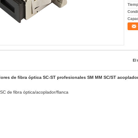
Tiemp
Condi
Capac
El 
res de fibra óptica SC-ST profesionales SM MM SC/ST acopladore
C de fibra óptica/acoplador/flanca