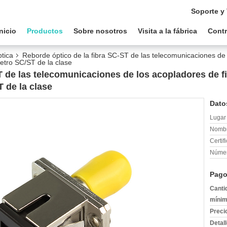
Soporte y
Inicio
Productos
Sobre nosotros
Visita a la fábrica
Contr
ptica
Reborde óptico de la fibra SC-ST de las telecomunicaciones de 
etro SC/ST de la clase
T de las telecomunicaciones de los acopladores de fi
 de la clase
Dato
Lugar 
Nombr
Certif
Númer
Pago
Canti
mínim
Preci
Detal