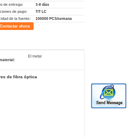
o de entrega:
3-8 días
ciones de pago:
T/T LC
idad de la fuente:
100000 PCS/semana
Contactar ahora
El metal
material:
s de fibra óptica