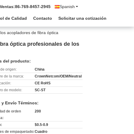
 Ventas:
86-769-8457-2945
Spanish
ol de Calidad
Contacto
Solicitar una cotización
los acopladores de fibra óptica
bra óptica profesionales de los
s del producto:
de origen:
China
e de la marca:
CrownNetcom/OEM/Neutral
icación:
CE RoHS
o de modelo:
SC-ST
 y Envío Términos:
dad de orden
200
a:
o:
$0.5-0.9
les de empaquetado:
Cuadro