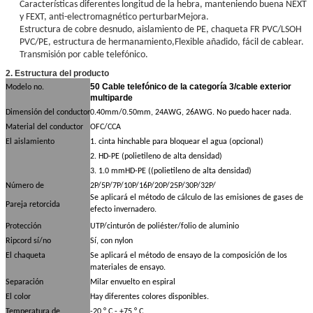
Características diferentes longitud de la hebra, manteniendo buena NEXT
y FEXT, anti-electromagnético perturbar
Mejora.
Estructura de cobre desnudo, aislamiento de PE, chaqueta FR PVC/LSOH
PVC/PE, estructura de hermanamiento,
Flexible añadido, fácil de cablear.
Transmisión por cable telefónico.
2. Estructura del producto
50 Cable telefónico de la categoría 3/cable exterior
Modelo no.
multiparde
Dimensión del conductor
0.40mm/0.50mm, 24AWG, 26AWG. No puedo hacer nada.
Material del conductor
OFC/CCA
El aislamiento
1. cinta hinchable para bloquear el agua (opcional)
2. HD-PE (polietileno de alta densidad)
3. 1.0 mmHD-PE ((polietileno de alta densidad)
Número de
2P/5P/7P/10P/16P/20P/25P/30P/32P/
Se aplicará el método de cálculo de las emisiones de gases de
Pareja retorcida
efecto invernadero.
Protección
UTP/cinturón de poliéster/folio de aluminio
Ripcord sí/no
Sí, con nylon
El chaqueta
Se aplicará el método de ensayo de la composición de los
materiales de ensayo.
Separación
Milar envuelto en espiral
El color
Hay diferentes colores disponibles.
Temperatura de
-20 ° C - +75 ° C