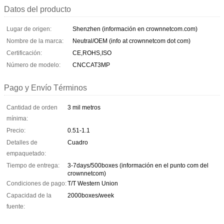
Datos del producto
Lugar de origen:
Shenzhen (información en crownnetcom.com)
Nombre de la marca:
Neutral/OEM (info at crownnetcom dot com)
Certificación:
CE,ROHS,ISO
Número de modelo:
CNCCAT3MP
Pago y Envío Términos
Cantidad de orden
3 mil metros
mínima:
Precio:
0.51-1.1
Detalles de
Cuadro
empaquetado:
Tiempo de entrega:
3-7days/500boxes (información en el punto com del
crownnetcom)
Condiciones de pago:
T/T Western Union
Capacidad de la
2000boxes/week
fuente: