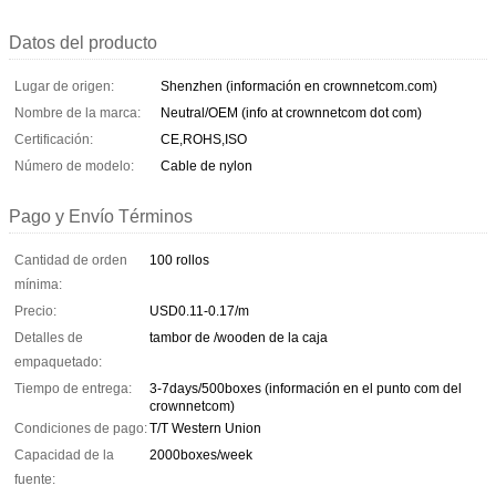
Datos del producto
Lugar de origen:
Shenzhen (información en crownnetcom.com)
Nombre de la marca:
Neutral/OEM (info at crownnetcom dot com)
Certificación:
CE,ROHS,ISO
Número de modelo:
Cable de nylon
Pago y Envío Términos
Cantidad de orden
100 rollos
mínima:
Precio:
USD0.11-0.17/m
Detalles de
tambor de /wooden de la caja
empaquetado:
Tiempo de entrega:
3-7days/500boxes (información en el punto com del
crownnetcom)
Condiciones de pago:
T/T Western Union
Capacidad de la
2000boxes/week
fuente: