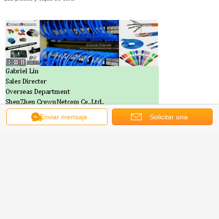
Enviar mensaje
Solicitar una
cotización
El contacto:
Gabriel Lin fue el primero.
Director de ventas
Departamento de ultramar
ShenZhen CrownNetcom Co., Ltd., también conocida como ShenZhen
CrownNetcom.
Correo electrónico: info@crownnetcom.com