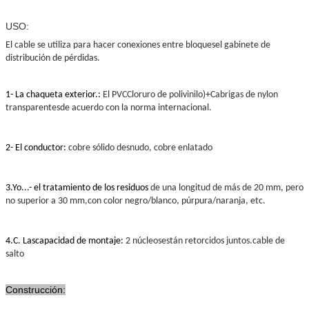
USO:
El cable se utiliza para hacer conexiones entre bloques
el gabinete de
distribución de pérdidas.
1- La chaqueta exterior.
:
El PVC
Cloruro de polivinilo
)+Cabrigas de nylon
transparentes
de acuerdo con la norma internacional.
2- El conductor:
cobre sólido desnudo, cobre enlatado
3.
Yo...
- el tratamiento de los residuos
de una longitud de más de 20 mm, pero
no superior a 30 mm,
con color negro/blanco, púrpura/naranja, etc.
4.
C. Las
capacidad de montaje:
2 núcleos
están retorcidos juntos.
cable de
salto
Construcción: