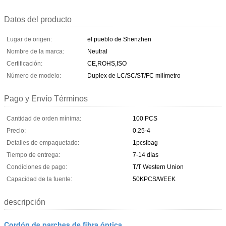
Datos del producto
Lugar de origen:
el pueblo de Shenzhen
Nombre de la marca:
Neutral
Certificación:
CE,ROHS,ISO
Número de modelo:
Duplex de LC/SC/ST/FC milímetro
Pago y Envío Términos
Cantidad de orden mínima:
100 PCS
Precio:
0.25-4
Detalles de empaquetado:
1pcslbag
Tiempo de entrega:
7-14 días
Condiciones de pago:
T/T Western Union
Capacidad de la fuente:
50KPCS/WEEK
descripción
Cordón de parches de fibra óptica