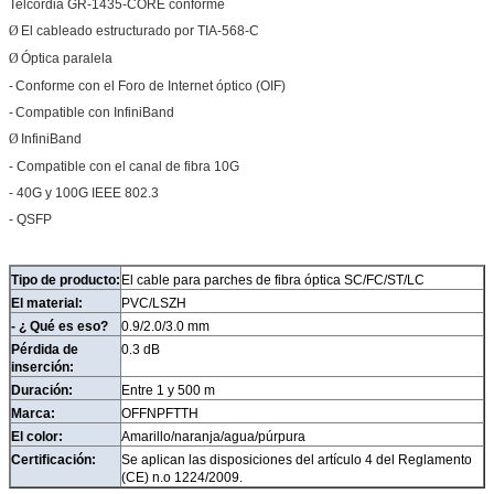
Telcordia GR-1435-CORE conforme
Ø
El cableado estructurado por TIA-568-C
Ø
Óptica paralela
-
Conforme con el Foro de Internet óptico (OIF)
-
Compatible con InfiniBand
Ø
InfiniBand
- Compatible con el canal de fibra 10G
- 40G y 100G IEEE 802.3
- QSFP
Tipo de producto:
El cable para parches de fibra óptica SC/FC/ST/LC
El material:
PVC/LSZH
- ¿ Qué es eso?
0.9/2.0/3.0 mm
Pérdida de
0.3 dB
inserción:
Duración:
Entre 1 y 500 m
Marca:
OFFNPFTTH
El color:
Amarillo/naranja/agua/púrpura
Certificación:
Se aplican las disposiciones del artículo 4 del Reglamento
(CE) n.o 1224/2009.